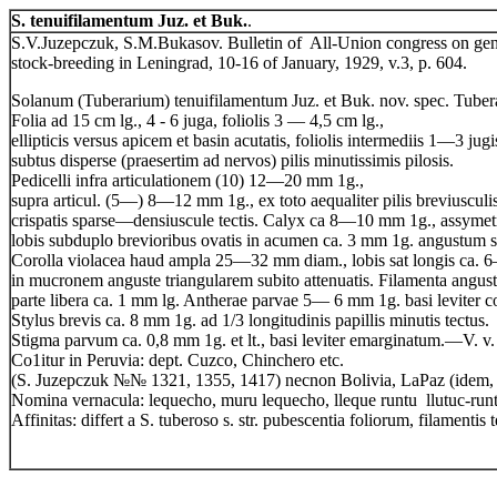
S. tenuifilamentum Juz. et Buk.
.
S.V.Juzepczuk, S.M.Bukasov. Bulletin of All-Union congress on gene
stock-breeding in Leningrad, 10-16 of January, 1929, v.3, p. 604.
Solanum (Tuberarium) tenuifilamentum Juz. et Buk. nov. spec. Tubera
Folia ad 15 cm lg., 4 - 6 juga, foliolis 3 — 4,5 cm lg.,
ellipticis versus apicem et basin acutatis, foliolis intermediis 1—3 jugi
subtus disperse (praesertim ad nervos) pilis minutissimis pilosis.
Pedicelli infra articulationem (10) 12—20 mm 1g.,
supra articul. (5—) 8—12 mm 1g., ex toto aequaliter pilis breviusculi
crispatis sparse—densiuscule tectis. Calyx ca 8—10 mm 1g., assymetr
lobis subduplo brevioribus ovatis in acumen ca. 3 mm 1g. angustum 
Corolla violacea haud ampla 25—32 mm diam., lobis sat longis ca. 
in mucronem anguste triangularem subito attenuatis. Filamenta angusti
parte libera ca. 1 mm lg. Antherae parvae 5— 6 mm 1g. basi leviter c
Stylus brevis ca. 8 mm 1g. ad 1/3 longitudinis papillis minutis tectus.
Stigma parvum ca. 0,8 mm 1g. et lt., basi leviter emarginatum.—V. v.
Co1itur in Peruvia: dept. Cuzco, Chinchero etc.
(S. Juzepczuk №№ 1321, 1355, 1417) necnon Bolivia, LaPaz (idem,
Nomina vernacula: lequecho, muru lequecho, lleque runtu llutuc-runtu
Affinitas: differt a S. tuberoso s. str. pubescentia foliorum, filamentis 